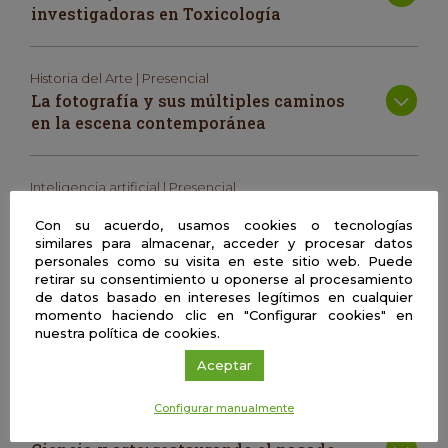
investigadoras en Toxicología
Historia del Arte | Presencial
La fotografía y sus múltiples caminos
en la escena contemporánea
Inteligencia artificial | Presencial
¿Qué es la bioinformática, el aprendizaje
Con su acuerdo, usamos cookies o tecnologías
automático, la medicina de precisión,…?
similares para almacenar, acceder y procesar datos
¿Y para qué sirven?
personales como su visita en este sitio web. Puede
retirar su consentimiento u oponerse al procesamiento
de datos basado en intereses legítimos en cualquier
momento haciendo clic en "Configurar cookies" en
Nutrición | Presencial
nuestra política de cookies.
Aroma y calidad: la ciencia detrás de los
sentidos
Aceptar
Configurar manualmente
Farmacia | Presencial