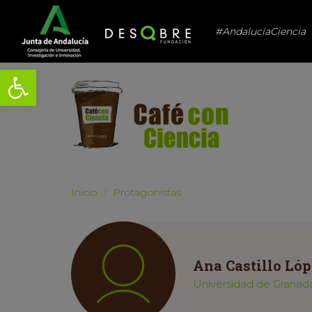
#AndalucíaCiencia
Abrir barra de herramientas
Inicio
Protagonistas
Ana Castillo Lóp
Universidad de Granad