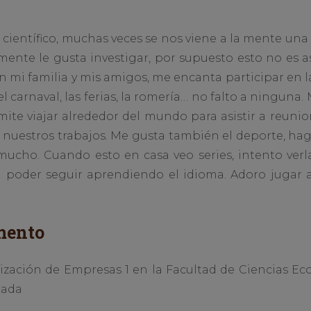
ientífico, muchas veces se nos viene a la mente una
mente le gusta investigar, por supuesto esto no es a
mi familia y mis amigos, me encanta participar en las
, el carnaval, las ferias, la romería… no falto a ning
mite viajar alrededor del mundo para asistir a reuni
nuestros trabajos. Me gusta también el deporte, hag
ucho. Cuando esto en casa veo series, intento verl
ra poder seguir aprendiendo el idioma. Adoro jugar 
mento
ación de Empresas 1 en la Facultad de Ciencias Ec
nada