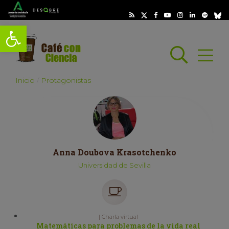
Abrir barra de herramientas
Busc
Abrir
scar
Inicio
Protagonistas
Anna Doubova Krasotchenko
Universidad de Sevilla
| Charla virtual
Matemáticas para problemas de la vida real