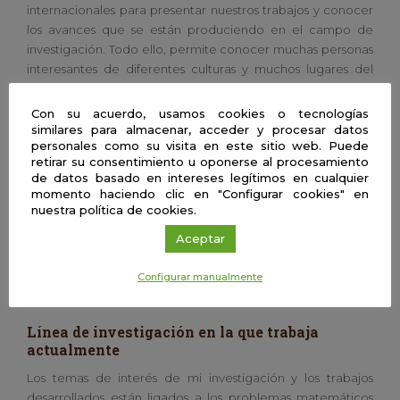
internacionales para presentar nuestros trabajos y conocer
los avances que se están produciendo en el campo de
investigación. Todo ello, permite conocer muchas personas
interesantes de diferentes culturas y muchos lugares del
mundo. Por otra parte, realizamos publicaciones en revistas
científicas para dar a conocer nuestros trabajos a los demás.
Con su acuerdo, usamos cookies o tecnologías
similares para almacenar, acceder y procesar datos
Aficiones
personales como su visita en este sitio web. Puede
retirar su consentimiento u oponerse al procesamiento
Mis principales aficiones son practicar deporte (tenis, padel,
de datos basado en intereses legítimos en cualquier
natación, pilates), escuchar música, leer y viajar.
momento haciendo clic en "Configurar cookies" en
nuestra política de cookies.
Centro o departamento
Aceptar
Ecuaciones Diferenciales y Análisis Numérico, Facultad de
Matemáticas, Universidad de Sevilla
Configurar manualmente
Línea de investigación en la que trabaja
actualmente
Los temas de interés de mi investigación y los trabajos
desarrollados están ligados a los problemas matemáticos