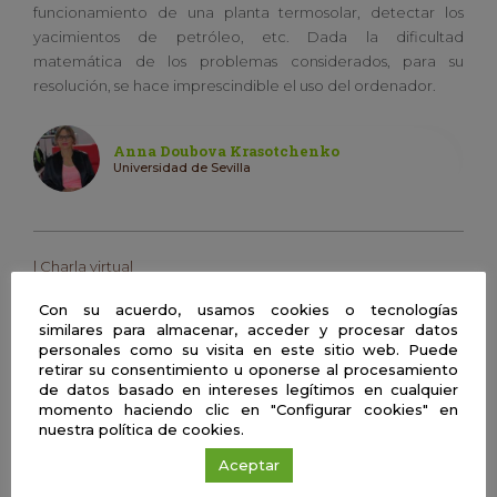
funcionamiento de una planta termosolar, detectar los
yacimientos de petróleo, etc. Dada la dificultad
matemática de los problemas considerados, para su
resolución, se hace imprescindible el uso del ordenador.
Anna Doubova Krasotchenko
Universidad de Sevilla
| Charla virtual
Un paseo matemático de camino hacia
Con su acuerdo, usamos cookies o tecnologías
tu centro
similares para almacenar, acceder y procesar datos
personales como su visita en este sitio web. Puede
retirar su consentimiento u oponerse al procesamiento
| Charla virtual
de datos basado en intereses legítimos en cualquier
Contando hasta el infinito…y más allá.
momento haciendo clic en "Configurar cookies" en
nuestra política de cookies.
Aceptar
| Charla virtual