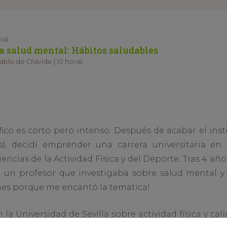
ial
 salud mental: Hábitos saludables
blo de Olavide | 10 horas
ico es corto pero intenso: Después de acabar el inst
s), decidí emprender una carrera universitaria en
Ciencias de la Actividad Física y del Deporte. Tras 4 a
 un profesor que investigaba sobre salud mental y ej
nes porque me encantó la temática!
n la Universidad de Sevilla sobre actividad física y ca