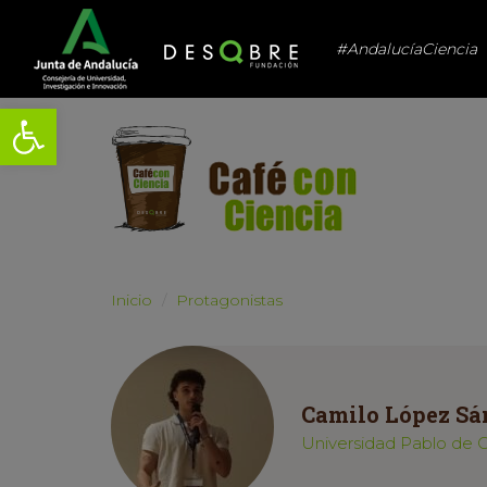
#AndalucíaCiencia
Abrir barra de herramientas
Inicio
Protagonistas
Camilo López Sá
Universidad Pablo de 