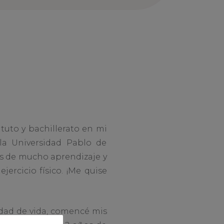
ituto y bachillerato en mi
 la Universidad Pablo de
ños de mucho aprendizaje y
ercicio físico. ¡Me quise
lidad de vida, comencé mis