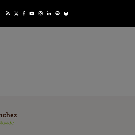
nchez
Olavide