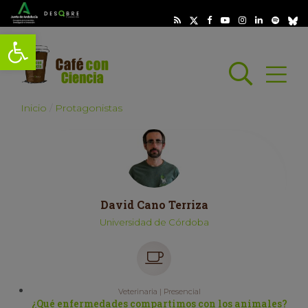
Abrir barra de herramientas
Busc
Abrir
scar
Inicio
Protagonistas
David Cano Terriza
Universidad de Córdoba
Veterinaria | Presencial
¿Qué enfermedades compartimos con los animales?