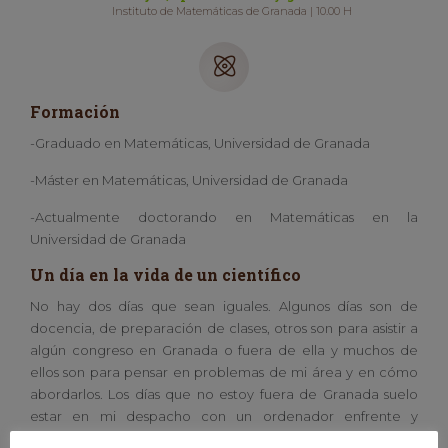
Instituto de Matemáticas de Granada | 10.00 H
Formación
-Graduado en Matemáticas, Universidad de Granada
-Máster en Matemáticas, Universidad de Granada
-Actualmente doctorando en Matemáticas en la
Universidad de Granada
Un día en la vida de un científico
No hay dos días que sean iguales. Algunos días son de
docencia, de preparación de clases, otros son para asistir a
algún congreso en Granada o fuera de ella y muchos de
ellos son para pensar en problemas de mi área y en cómo
abordarlos. Los días que no estoy fuera de Granada suelo
estar en mi despacho con un ordenador enfrente y
montones de folios sin ordenar con todas las ideas que se