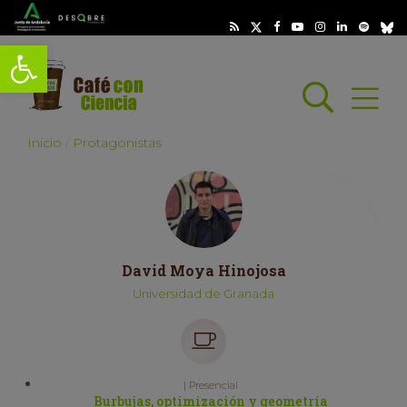
Abrir barra de herramientas
Busc
Abrir
scar
Inicio
Protagonistas
David Moya Hinojosa
Universidad de Granada
| Presencial
Burbujas, optimización y geometría