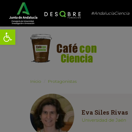
#AndalucíaCiencia
Abrir barra de herramientas
Inicio
Protagonistas
Eva Siles Rivas
Universidad de Jaén