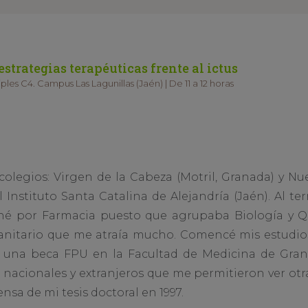
strategias terapéuticas frente al ictus
ples C4. Campus Las Lagunillas (Jaén) | De 11 a 12 horas
colegios: Virgen de la Cabeza (Motril, Granada) y Nue
l Instituto Santa Catalina de Alejandría (Jaén). Al t
liné por Farmacia puesto que agrupaba Biología y Q
 sanitario que me atraía mucho. Comencé mis estudio
 una beca FPU en la Facultad de Medicina de Gran
 nacionales y extranjeros que me permitieron ver otr
nsa de mi tesis doctoral en 1997.