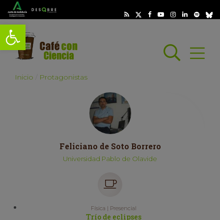
Abrir barra de herramientas
Busc
Abrir
scar
Inicio
Protagonistas
Feliciano de Soto Borrero
Universidad Pablo de Olavide
Física | Presencial
Trío de eclipses