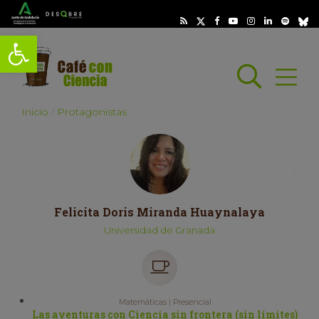
Abrir barra de herramientas
Busc
Abrir
scar
Inicio
Protagonistas
Felicita Doris Miranda Huaynalaya
Universidad de Granada
Matemáticas | Presencial
Las aventuras con Ciencia sin frontera (sin límites)