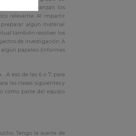
ra ver como avanzan los
co relevante. Al impartir
 preparar algún material
bitual también resolver los
ectos de investigación. A
er algún papeleo (informes
a… A eso de las 6 o 7, para
ara las clases siguientes y
ctúo como parte del equipo
ucho. Tengo la suerte de