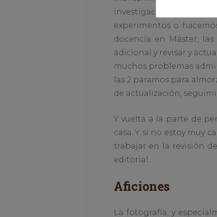
investigación. Y una v
experimentos o hacemos j
docencia en Máster, las
adicional y revisar y actu
muchos problemas adminis
las 2 paramos para almorz
de actualización, seguimie
Y vuelta a la parte de pen
casa. Y si no estoy muy ca
trabajar en la revisión d
editorial.
Aficiones
La fotografía, y especi