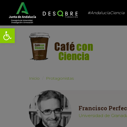
#AndalucíaCiencia
Abrir barra de herramientas
Inicio
Protagonistas
Francisco Perfec
Universidad de Granad