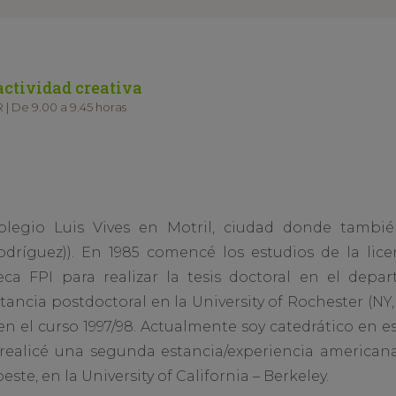
ctividad creativa
 | De 9.00 a 9.45 horas
olegio Luis Vives en Motril, ciudad donde tambié
Rodríguez)). En 1985 comencé los estudios de la lice
a FPI para realizar la tesis doctoral en el depa
stancia postdoctoral en la University of Rochester (NY
n el curso 1997/98. Actualmente soy catedrático en
7 realicé una segunda estancia/experiencia american
este, en la University of California – Berkeley.