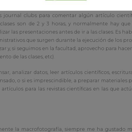
ez a la semana hacemos reunión de laboratorio pa
ournal clubs para comentar algún artículo científi
 clases son de 2 y 3 horas, y normalmente hay que
alizar las presentaciones antes de ir a las clases. Es ha
trativos que surgen durante la ejecución de los proy
ar y, si seguimos en la facultad, aprovecho para hac
nto de las clases, etc).
sar, analizar datos, leer artículos científicos, escritur
nsado, o si es imprescindible, a preparar materiales p
e artículos para las revistas científicas en las que a
almente la macrofotografía, siempre me ha gustado m