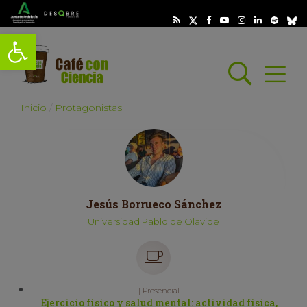
Abrir barra de herramientas
Busc
Abrir
scar
Inicio
Protagonistas
Jesús Borrueco Sánchez
Universidad Pablo de Olavide
| Presencial
Ejercicio físico y salud mental: actividad física,