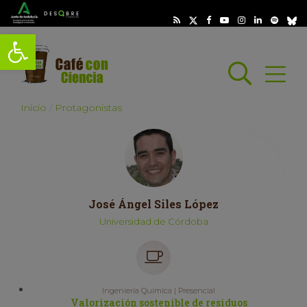
Abrir barra de herramientas
Busc
Abrir
scar
Inicio
Protagonistas
José Ángel Siles López
Universidad de Córdoba
Ingeniería Química | Presencial
Valorización sostenible de residuos