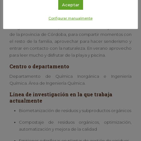
Aceptar
Mi principal afición es salir a pasear con la familia y disfrutar
de un buen rato en el parque, jugando al fútbol o
Configurar manualmente
baloncesto. Después solemos tomar un refresco con los
amigos. Con frecuencia, los fines de semana viajamos al sur
de la provincia de Córdoba, para compartir momentos con
el resto de la familia, aprovechar para hacer senderismo y
entrar en contacto con la naturaleza. En verano aprovecho
para leer mucho y disfrutar de la playa y piscina.
Centro o departamento
Departamento de Química Inorgánica e Ingeniería
Química. Área de Ingeniería Química.
Línea de investigación en la que trabaja
actualmente
Biometanización de residuos y subproductos orgánicos
Compostaje de residuos orgánicos, optimización,
automatización y mejora de la calidad
Emisiones odoríferas en plantas de gestión de residuos