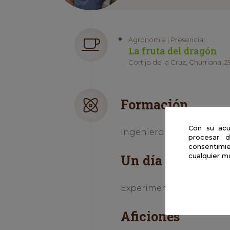
Agronomía | Presencial
La fruta del dragón
Cortijo de la Cruz, Churriana, 2
Formación
Con su acu
Ingeniero agrónomo (Uni
procesar d
consentimie
cualquier m
Un día en la vida 
Experimentación, seguimi
Aficiones