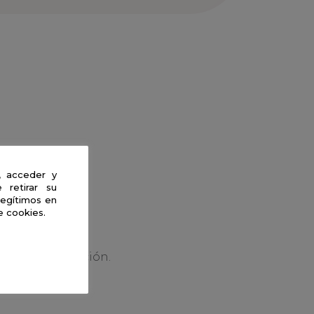
, acceder y
 retirar su
legítimos en
e cookies.
ediante formación.