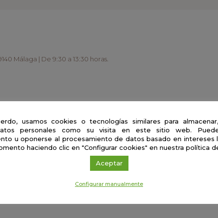
9140 Málaga | De 9:30 a 13:30 horas.
erdo, usamos cookies o tecnologías similares para almacenar
versidad de Córdoba).
atos personales como su visita en este sitio web. Puede
nto u oponerse al procesamiento de datos basado en intereses 
omento haciendo clic en "Configurar cookies" en nuestra política d
de un científico
Aceptar
ento de cultivos y transferencia de conocimientos m
Configurar manualmente