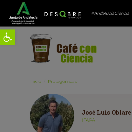
#AndalucíaCiencia
Abrir barra de herramientas
Inicio
Protagonistas
José Luis Oblare
IFAPA