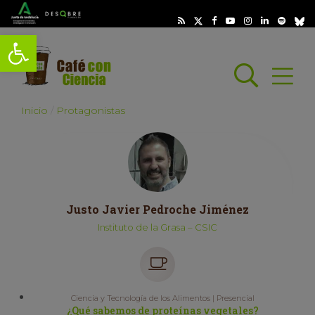
Abrir barra de herramientas
Busc
Abrir
scar
Inicio
Protagonistas
Justo Javier Pedroche Jiménez
Instituto de la Grasa – CSIC
Ciencia y Tecnología de los Alimentos | Presencial
¿Qué sabemos de proteínas vegetales?