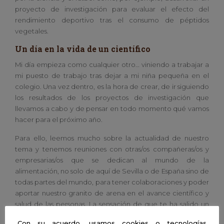
proyecto de investigación para evaluar el efecto del
rendimiento deportivo tras el consumo de péptidos
vegetales.
Un día en la vida de un científico
Mi día empieza como cualquier otro… viniendo a trabajar a
mi puesto de trabajo tras dejar a mi niña pequeña en el
colegio. Una vez dentro, es la hora de crear, de ir siguiendo
los resultados de los proyectos de investigación que
llevamos a cabo y de pensar en todo momento qué vamos
hacer para el próximo año.
Para ello, leemos mucho sobre la actualidad de nuestro
tema y tenemos reuniones con otras/os compañeras/os y
empresarias/os que se dedican al mundo de la
alimentación, no solo de aquí de Sevilla o de España sino de
todas partes del mundo, para tener colaboraciones y poder
aportar nuestro granito de arena en el avance científico y
salud de las personas. La sensación de que te ha salido un
experimento que llevas meses planeando y diseñando es
Con su acuerdo, usamos cookies o tecnologías