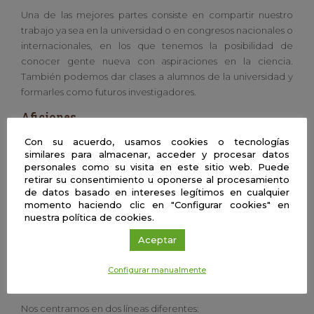
Una de las mejores partes consiste en compartir nuestro
trabajo ya sea en la universidad o en congresos nacionales o
internacionales, en los que tenemos la posibilidad de
conocer gente nueva con aspiraciones en la ciencia.
También podemos dar clases a alumnos de la universidad y
formarles como futuros investigadores.
Aficiones
Nuestras aficiones son similares a las de cualquier persona:
Con su acuerdo, usamos cookies o tecnologías
similares para almacenar, acceder y procesar datos
hacer deporte, viajar, salir con los amigos de tapas, ir al cine,
personales como su visita en este sitio web. Puede
etc.
retirar su consentimiento u oponerse al procesamiento
de datos basado en intereses legítimos en cualquier
Centro o departamento
momento haciendo clic en "Configurar cookies" en
Grupo de investigación BioNanoMet. Departamento de
nuestra política de cookies.
Química Inorgánica. Facultad de Ciencias. Universidad de
Aceptar
Granada.
Configurar manualmente
Línea de investigación en la que trabaja
actualmente
Nos centramos en dos líneas diferentes: