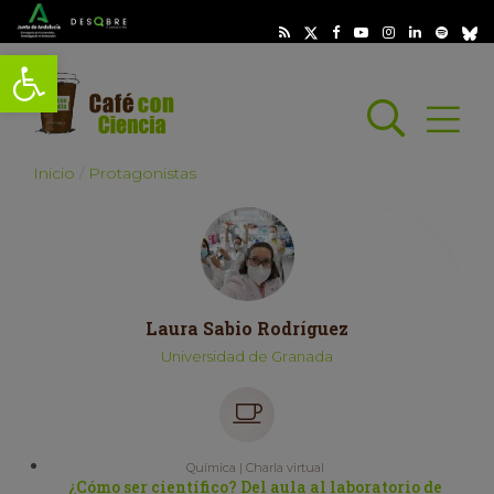
Abrir barra de herramientas
Busc
Abrir
scar
Inicio
Protagonistas
Laura Sabio Rodríguez
Universidad de Granada
Química | Charla virtual
¿Cómo ser científico? Del aula al laboratorio de