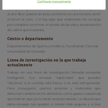
Configurar manualmente
pádel, me ayuda a desconectar, moverme y liberar
energía. En general, disfruto mucho de los pequeños planes
al aire libre: pasear sin prisa, sentarme en una terraza, sentir
el sol en la cara… Y si hay algo que realmente me recarga
por completo es el mar, el sonido de las olas y esa sensación
de calma que transmite.
Centro o departamento
Departamento de Química Analítica, Facultad de Ciencias
Universidad de Granada.
Línea de investigación en la que trabaja
actualmente
Trabajo en una línea de investigación llamada envasado
inteligente. Son envases “especiales” que pueden
“decirnos” si la comida está fresca o se está estropeando.
Para conseguirlo, usamos sensores y materiales que
detectan cambios en los alimentos, como gases o sustancias
que indican que ya no están en buen estado. La idea es que
estos envases nos ayuden a comer más seguros y a tirar