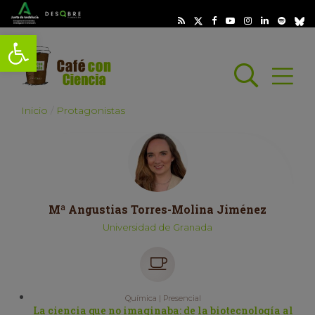
Abrir barra de herramientas
Busc
Abrir
scar
Inicio
Protagonistas
Mª Angustias Torres-Molina Jiménez
Universidad de Granada
Química | Presencial
La ciencia que no imaginaba: de la biotecnología al