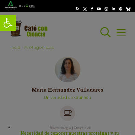
Abrir barra de herramientas
Busc
Abrir
scar
Inicio
Protagonistas
María Hernández Valladares
Universidad de Granada
Biotecnología | Presencial
Necesidad de conocer nuestras proteínas y su