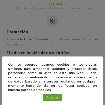
cantidad
Facultad de Ciencias de la Universidad de Granada | 11 horas
Formación
Universidad de Granada y múltiples estancias en el
extranjero
Un día en la vida de un científico
Docencia e investigación además de carga administrativa.
Con su acuerdo, usamos cookies o tecnologías
Aficiones
similares para almacenar, acceder y procesar datos
personales como su visita en este sitio web. Puede
Tocar los bombos africanos
retirar su consentimiento u oponerse al procesamiento
de datos basado en intereses legítimos en cualquier
Centro o departamento
momento haciendo clic en "Configurar cookies" en
nuestra política de cookies.
Universidad de Granada
Aceptar
Línea de investigación en la que trabaja
actualmente