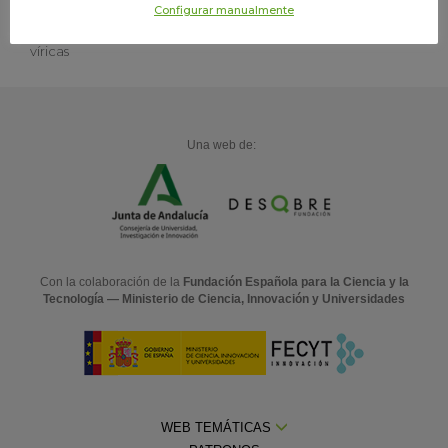
Configurar manualmente
Leucemia, enfermedades neurológicas y enfermedades
víricas
Una web de:
Con la colaboración de la
Fundación Española para la Ciencia y la
Tecnología — Ministerio de Ciencia, Innovación y Universidades
WEB TEMÁTICAS