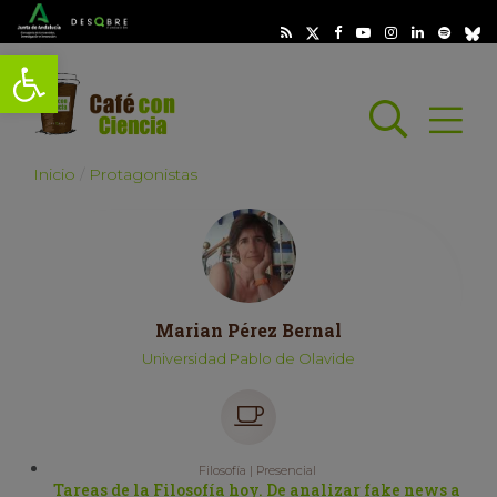
Abrir barra de herramientas
Busc
Abrir
scar
Inicio
Protagonistas
Marian Pérez Bernal
Universidad Pablo de Olavide
Filosofía | Presencial
Tareas de la Filosofía hoy. De analizar fake news a