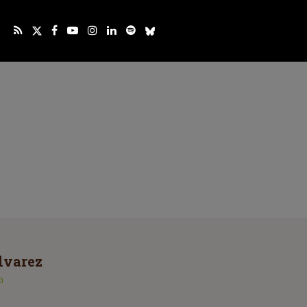
lvarez
a