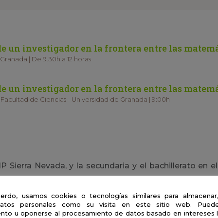
 de un investigador en la frontera entre las matem
. Granada | De 9.30h a 12 horas
 de un investigador en la frontera entre las matem
Facultad de Ciencias - Universidad de Granada | 9:00h
P Sierra Nevada, y la secundaria y el bachillerato en 
idín en Granada. Estudié matemáticas en la Universida
zaje Automático y Procesamiento de Imágenes a t
erdo, usamos cookies o tecnologías similares para almacenar
atos personales como su visita en este sitio web. Puede
nto u oponerse al procesamiento de datos basado en intereses 