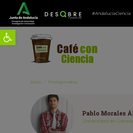
#AndalucíaCiencia
Abrir barra de herramientas
Inicio
Protagonistas
Pablo Morales Á
Universidad de Granad