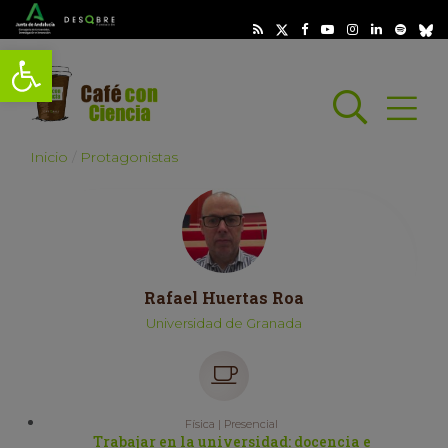
Abrir barra de herramientas
Busc
Abrir
scar
Inicio
Protagonistas
Rafael Huertas Roa
Universidad de Granada
Física | Presencial
Trabajar en la universidad: docencia e