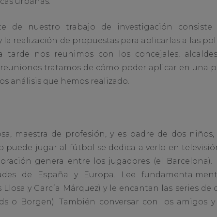
icas urbanas.
 de nuestro trabajo de investigación consiste e
a realización de propuestas para aplicarlas a las po
a tarde nos reunimos con los concejales, alcalde
 reuniones tratamos de cómo poder aplicar en una po
os análisis que hemos realizado.
sa, maestra de profesión, y es padre de dos niños, 
 puede jugar al fútbol se dedica a verlo en televisi
ración genera entre los jugadores (el Barcelona). 
dades de España y Europa. Lee fundamentalmente
 Llosa y García Márquez) y le encantan las series de 
rds o Borgen). También conversar con los amigos y