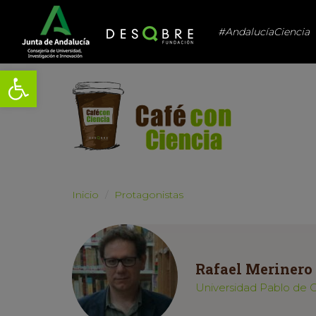
#AndalucíaCiencia
Abrir barra de herramientas
Inicio
Protagonistas
Rafael Merinero
Universidad Pablo de 