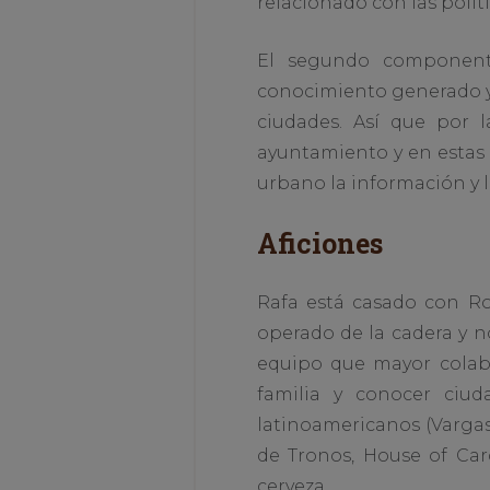
relacionado con las polít
El segundo componente
conocimiento generado y l
ciudades. Así que por l
ayuntamiento y en estas
urbano la información y l
Aficiones
Rafa está casado con Ro
operado de la cadera y no
equipo que mayor colabo
familia y conocer ciu
latinoamericanos (Vargas
de Tronos, House of Ca
cerveza.