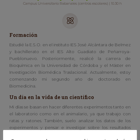
Campus Universitario Rabanales (centros escolares) | 10.30 h
Formación
Estudié la E.S.O. en el instituto IES José Alcántara de Belmez
y bachillerato en el IES Alto Guadiato de Peñarroya-
Pueblonuevo. Posteriormente, realicé la carrera de
Bioquímica en la Universidad de Córdoba y el Máster en
Investigación Biomédica Traslacional. Actualmente, estoy
comenzando mi segundo año de doctorado en
Biomedicina.
Un día en la vida de un científico
Mi días se basan en hacer diferentes experimentos tanto en
el laboratorio como en el animalario, ya que trabajo con
ratas y ratones. También, suelo analizar los datos de los
experimentos y pensar e investigar sobre los resultados
obtenidos. Además, ahora mismo estoy impartiendo