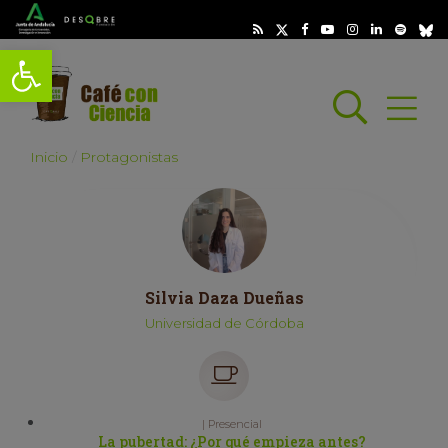
Abrir barra de herramientas
Busc
Abrir
scar
Inicio
Protagonistas
Silvia Daza Dueñas
Universidad de Córdoba
| Presencial
La pubertad: ¿Por qué empieza antes?