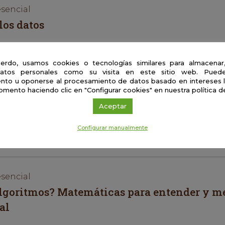
esencial
los datos
erdo, usamos cookies o tecnologías similares para almacenar
cial
atos personales como su visita en este sitio web. Puede
nto u oponerse al procesamiento de datos basado en intereses 
omento haciendo clic en "Configurar cookies" en nuestra política d
Aceptar
Configurar manualmente
ia Artificial curar enfermedades?
esencial
algoritmos? Matemáticas para entender y me
al