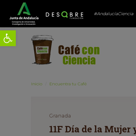
#AndalucíaCiencia
Abrir barra de herramientas
Inicio
Encuentra tu Café
Granada
11F Día de la Mujer 