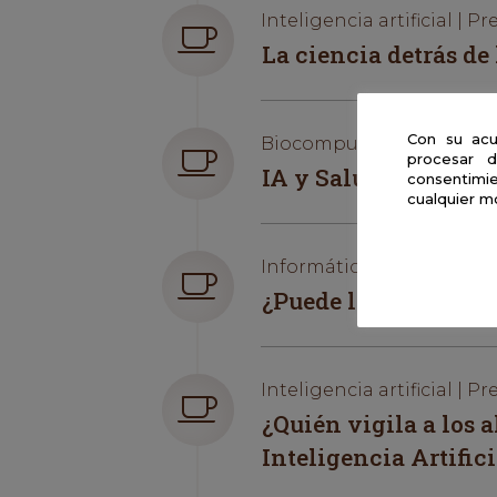
Inteligencia artificial | Pr
La ciencia detrás de 
Con su acu
Biocomputación | Presen
procesar d
IA y Salud
consentimie
cualquier m
Informática | Presencial
¿Puede la Inteligenc
Inteligencia artificial | Pr
¿Quién vigila a los 
Inteligencia Artifici