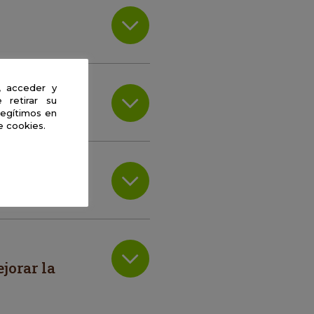
, acceder y
 retirar su
legítimos en
e cookies.
jorar la