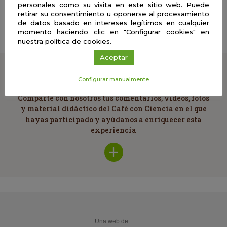
personales como su visita en este sitio web. Puede
Tecnología Electrónica | Presencial
retirar su consentimiento u oponerse al procesamiento
IA: que no cunda el pánico (todavía)
de datos basado en intereses legítimos en cualquier
momento haciendo clic en "Configurar cookies" en
nuestra política de cookies.
Aceptar
Cuéntanos
Configurar manualmente
Comparte con nosotros tus comentarios, vídeos, fotos
y material didáctico del Café con Ciencia en el que
hayas participado y ayúdanos a enriquecer esta
experiencia
Una web de: