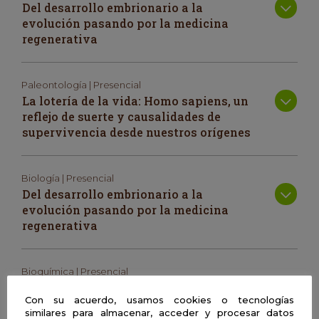
Del desarrollo embrionario a la
evolución pasando por la medicina
regenerativa
Paleontología | Presencial
La lotería de la vida: Homo sapiens, un
reflejo de suerte y causalidades de
supervivencia desde nuestros orígenes
Biología | Presencial
Del desarrollo embrionario a la
evolución pasando por la medicina
regenerativa
Bioquímica | Presencial
Cómo toman decisiones las células
Con su acuerdo, usamos cookies o tecnologías
similares para almacenar, acceder y procesar datos