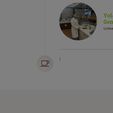
Yol
Gon
Univ
|