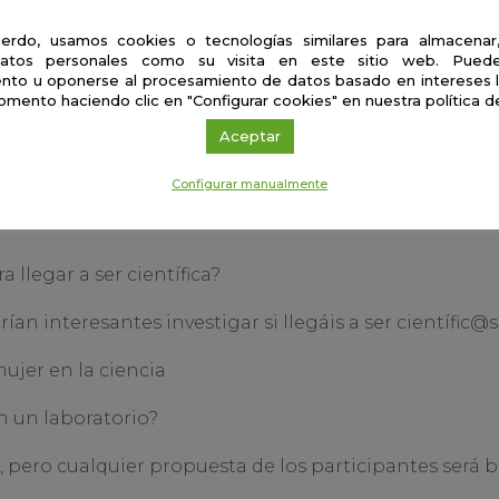
erdo, usamos cookies o tecnologías similares para almacenar
atos personales como su visita en este sitio web. Puede
nto u oponerse al procesamiento de datos basado en intereses 
limentos más saludables
omento haciendo clic en "Configurar cookies" en nuestra política d
Aceptar
 | 20/03/2024 10:00 horas
Configurar manualmente
ara conversar pueden ser:
 llegar a ser científica?
an interesantes investigar si llegáis a ser científic@s
mujer en la ciencia
n un laboratorio?
, pero cualquier propuesta de los participantes será b