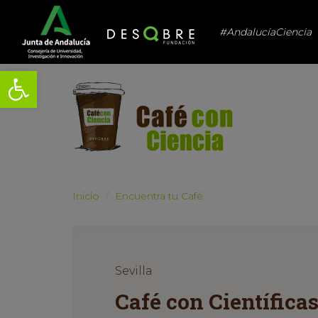
#AndalucíaCiencia
Abrir barra de herramientas
Inicio
Encuentra tu Café
Sevilla
Café con Científica