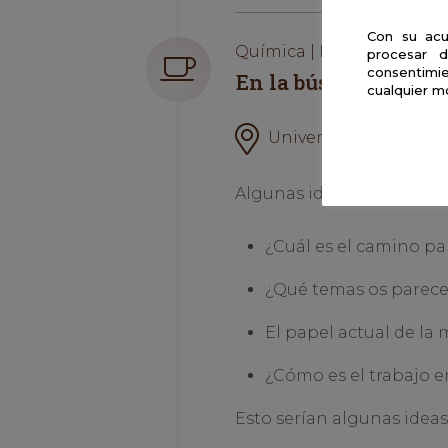
Con su acu
Química | Presencial
procesar d
consentimie
En la búsqueda de a
cualquier m
Universidad de Sevilla
Algunas ideas de temas p
¿Cuál es el camino para
¿Qué temas os parecerí
El papel actual de la 
¿Cómo es el trabajo e
Esto serían algunas ideas