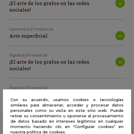
¡El arte de los grafos en las redes
sociales!
Geometría | Presencial
Arte superficial
Álgebra | Presencial
¡El arte de los grafos en las redes
sociales!
Álgebra | Presencial
Matemáticas y Forma
Con su acuerdo, usamos cookies o tecnologías
similares para almacenar, acceder y procesar datos
personales como su visita en este sitio web. Puede
retirar su consentimiento u oponerse al procesamiento
de datos basado en intereses legítimos en cualquier
Cuéntanos
momento haciendo clic en "Configurar cookies" en
nuestra política de cookies.