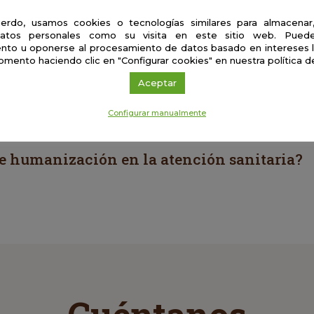
erdo, usamos cookies o tecnologías similares para almacenar
atos personales como su visita en este sitio web. Puede
nto u oponerse al procesamiento de datos basado en intereses 
omento haciendo clic en "Configurar cookies" en nuestra política d
s una crisis de salud
Aceptar
Configurar manualmente
e humanización en la atención sanitaria?