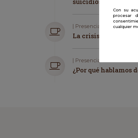
suicidios?
Con su acu
procesar d
consentimie
| Presencial
cualquier m
La crisis climática e
| Presencial
¿Por qué hablamos d