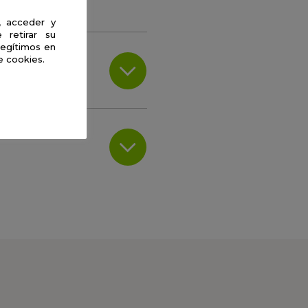
, acceder y
 retirar su
legítimos en
e cookies.