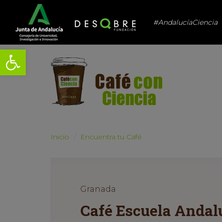
#AndalucíaCiencia
Abrir barra de herramientas
Inicio
Encuentra tu Café
Granada
Café Escuela Andalu