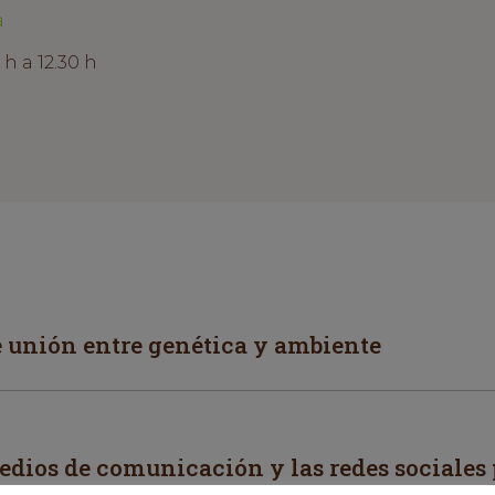
a
h a 12.30 h
e unión entre genética y ambiente
dios de comunicación y las redes sociales 