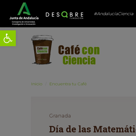
#AndalucíaCiencia
Abrir barra de herramientas
Inicio
Encuentra tu Café
Granada
Día de las Matemáti