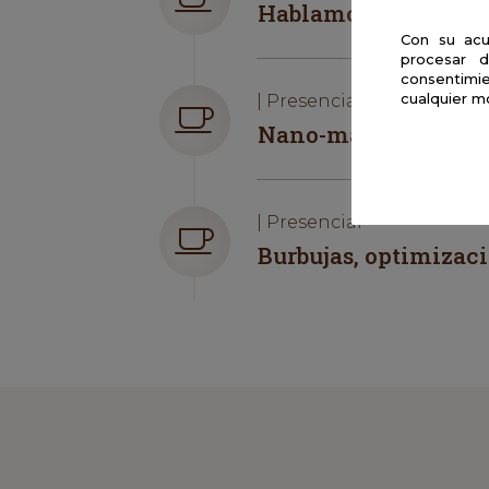
Hablamos sobre… ec
Con su acu
procesar d
consentimie
cualquier m
| Presencial
Nano-matemáticas
| Presencial
Burbujas, optimizac