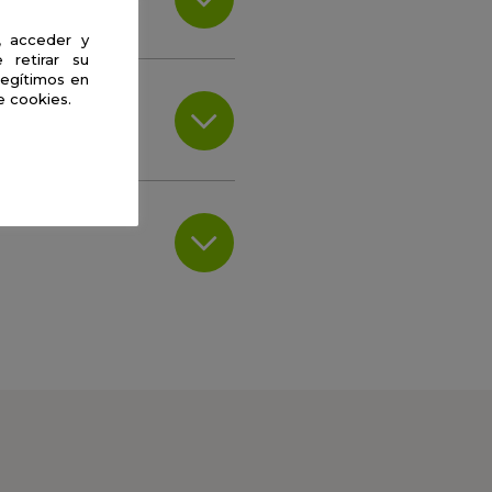
, acceder y
 retirar su
legítimos en
e cookies.