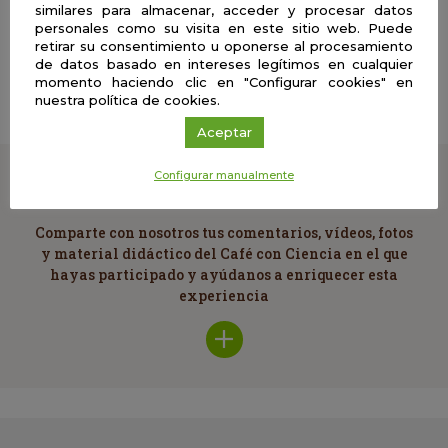
similares para almacenar, acceder y procesar datos
personales como su visita en este sitio web. Puede
retirar su consentimiento u oponerse al procesamiento
| Presencial
de datos basado en intereses legítimos en cualquier
Burbujas, optimización y geometría
momento haciendo clic en "Configurar cookies" en
nuestra política de cookies.
Aceptar
Configurar manualmente
Cuéntanos
Comparte con nosotros tus comentarios, vídeos, fotos
y material didáctico del Café con Ciencia en el que
hayas participado y ayúdanos a enriquecer esta
experiencia