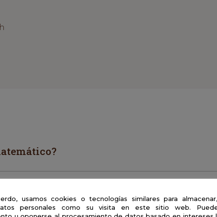
2h
matemático?
erdo, usamos cookies o tecnologías similares para almacenar
temáticas ayudar a la gente?
atos personales como su visita en este sitio web. Puede
nto u oponerse al procesamiento de datos basado en intereses 