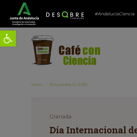
#AndalucíaCiencia
Abrir barra de herramientas
Inicio
Encuentra tu Café
Granada
Día Internacional 