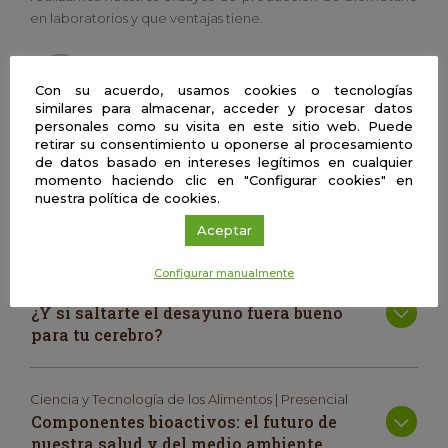
en laboratorios y que ventajas tiene.
Manuel Hernández Escaño
Con su acuerdo, usamos cookies o tecnologías
Instituto de la Grasa – CSIC
similares para almacenar, acceder y procesar datos
personales como su visita en este sitio web. Puede
retirar su consentimiento u oponerse al procesamiento
de datos basado en intereses legítimos en cualquier
momento haciendo clic en "Configurar cookies" en
Ciencia y Tecnología de los Alimentos | Presencial
nuestra política de cookies.
Subproductos alimentarios, las nuevas
materias primas fuente de riqueza
Aceptar
Configurar manualmente
Ciencias de la salud | Presencial
¿Y si saltarte el desayuno fuera bueno
para tu cerebro?
Ciencia y Tecnología de los Alimentos | Presencial
Componentes bioactivos: el futuro de
nuestra salud y del medio ambiente