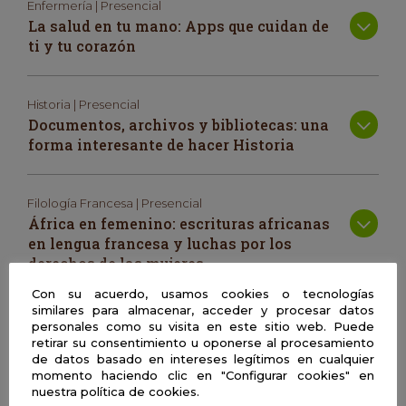
Enfermería | Presencial
La salud en tu mano: Apps que cuidan de
ti y tu corazón
Historia | Presencial
Documentos, archivos y bibliotecas: una
forma interesante de hacer Historia
Filología Francesa | Presencial
África en femenino: escrituras africanas
en lengua francesa y luchas por los
derechos de las mujeres
Con su acuerdo, usamos cookies o tecnologías
similares para almacenar, acceder y procesar datos
Biología | Presencial
personales como su visita en este sitio web. Puede
Bienestar a la mesa: ¿Cómo influye en
retirar su consentimiento u oponerse al procesamiento
de datos basado en intereses legítimos en cualquier
mi salud el bienestar de los animales que
momento haciendo clic en "Configurar cookies" en
comemos?
nuestra política de cookies.