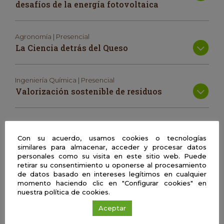
desafíos de la energía fotovoltaica
Agronomía | Presencial
La Ciencia detrás del Queso
Ingeniería Química | Presencial
Valorización sostenible de residuos
Matemáticas | Presencial
¿Cuentas? ¿Qué cuentas?
Con su acuerdo, usamos cookies o tecnologías
similares para almacenar, acceder y procesar datos
personales como su visita en este sitio web. Puede
retirar su consentimiento u oponerse al procesamiento
Enfermería | Presencial
de datos basado en intereses legítimos en cualquier
Cuidar con Ética: cuando hay personas
momento haciendo clic en "Configurar cookies" en
que también lo necesitan
nuestra política de cookies.
Aceptar
Enfermería | Presencial