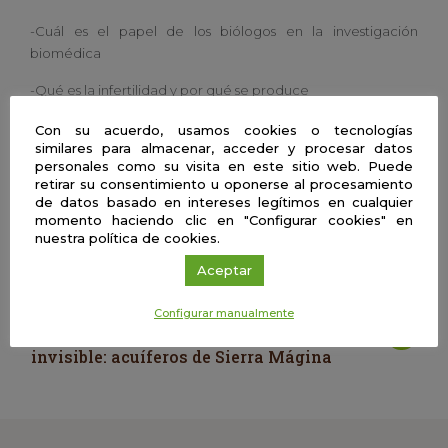
-Cuál es el papel de los biólogos en la investigación
biomédica
-Qué es la infertilidad y por qué se produce
-Cómo afecta nuestra flora microbiana (conjunto de
Con su acuerdo, usamos cookies o tecnologías
similares para almacenar, acceder y procesar datos
microorganismos) a nuestros genes
personales como su visita en este sitio web. Puede
retirar su consentimiento u oponerse al procesamiento
de datos basado en intereses legítimos en cualquier
Eva Vargas Liébanas
momento haciendo clic en "Configurar cookies" en
Universidad de Granada
nuestra política de cookies.
Aceptar
| Presencial
Configurar manualmente
Aguas subterráneas haciendo visible lo
invisible: acuíferos de Sierra Mágina