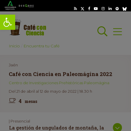
Abrir barra de herramientas
Busc
Abrir
scar
Inicio
Encuentra tu Café
Jaén
Café con Ciencia en Paleomágina 2022
Centro de Investigaciones Prehistóricas Paleomágina
Del 21 de abril al 12 de mayo de 2022 | 18.30 h
4
mesas
| Presencial
La gestión de ungulados de montaña, la