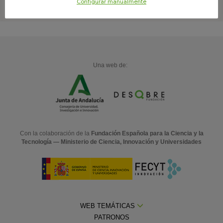
Configurar manualmente
Una web de:
Con la colaboración de la
Fundación Española para la Ciencia y la
Tecnología — Ministerio de Ciencia, Innovación y Universidades
WEB TEMÁTICAS
PATRONOS