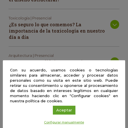
Toxicología | Presencial
¿Es seguro lo que comemos? La
importancia de la toxicología en nuestro
día a día
Arquitectura | Presencial
Terremotos y edificios: ¿por qué unos
resisten y otros no?
Con su acuerdo, usamos cookies o tecnologías
similares para almacenar, acceder y procesar datos
personales como su visita en este sitio web. Puede
retirar su consentimiento u oponerse al procesamiento
Arqueología | Presencial
de datos basado en intereses legítimos en cualquier
Arqueólogas sin látigo
momento haciendo clic en "Configurar cookies" en
nuestra política de cookies.
Aceptar
Biomedicina | Presencial
La importancia de la investigación
Configurar manualmente
biomédica en el manejo de tumores