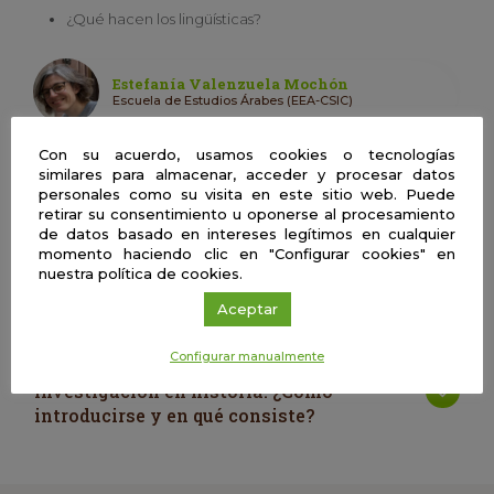
¿Qué hacen los lingüísticas?
Estefanía Valenzuela Mochón
Escuela de Estudios Árabes (EEA-CSIC)
Con su acuerdo, usamos cookies o tecnologías
similares para almacenar, acceder y procesar datos
personales como su visita en este sitio web. Puede
| Presencial
retirar su consentimiento u oponerse al procesamiento
La lengua de los árabes.
de datos basado en intereses legítimos en cualquier
momento haciendo clic en "Configurar cookies" en
nuestra política de cookies.
|
Aceptar
Configurar manualmente
| Presencial
Investigación en historia: ¿Cómo
introducirse y en qué consiste?