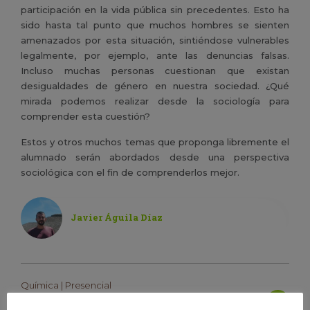
participación en la vida pública sin precedentes. Esto ha
sido hasta tal punto que muchos hombres se sienten
amenazados por esta situación, sintiéndose vulnerables
legalmente, por ejemplo, ante las denuncias falsas.
Incluso muchas personas cuestionan que existan
desigualdades de género en nuestra sociedad. ¿Qué
mirada podemos realizar desde la sociología para
comprender esta cuestión?
Estos y otros muchos temas que proponga libremente el
alumnado serán abordados desde una perspectiva
sociológica con el fin de comprenderlos mejor.
Javier Águila Díaz
Química | Presencial
Construyamos nuevos materiales