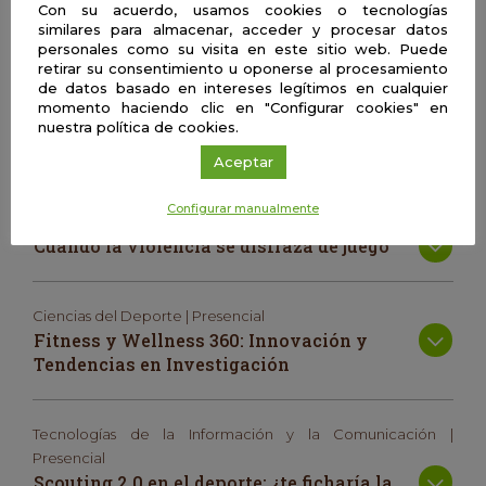
jugando con los átomos como piezas de
Con su acuerdo, usamos cookies o tecnologías
similares para almacenar, acceder y procesar datos
Lego©
personales como su visita en este sitio web. Puede
retirar su consentimiento u oponerse al procesamiento
de datos basado en intereses legítimos en cualquier
Sociología | Presencial
momento haciendo clic en "Configurar cookies" en
El (no tan) extraordinario caso de los
nuestra política de cookies.
personas de más de 100 años
Aceptar
Configurar manualmente
Psicología | Presencial
Cuando la violencia se disfraza de juego
Ciencias del Deporte | Presencial
Fitness y Wellness 360: Innovación y
Tendencias en Investigación
Tecnologías de la Información y la Comunicación |
Presencial
Scouting 2.0 en el deporte: ¿te ficharía la