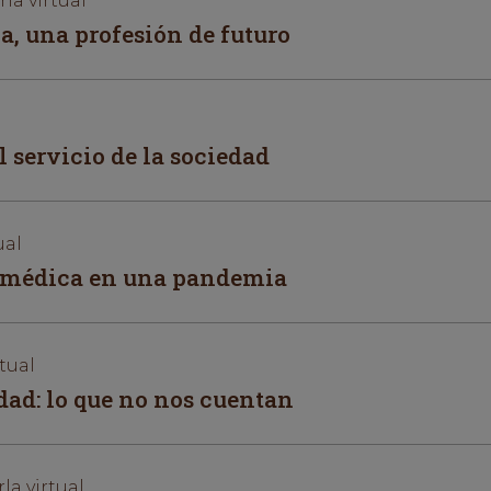
rla virtual
, una profesión de futuro
l servicio de la sociedad
ual
iomédica en una pandemia
tual
dad: lo que no nos cuentan
la virtual