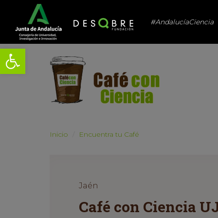
#AndalucíaCiencia
Abrir barra de herramientas
Inicio
Encuentra tu Café
Jaén
Café con Ciencia U