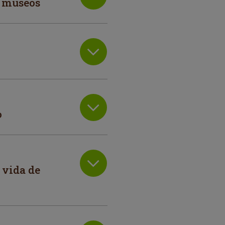
s museos
o
 vida de