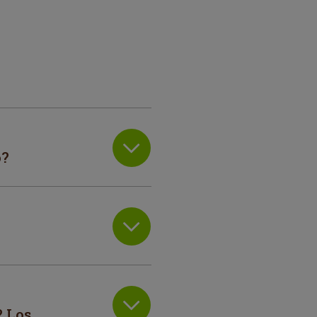
o?
 Los