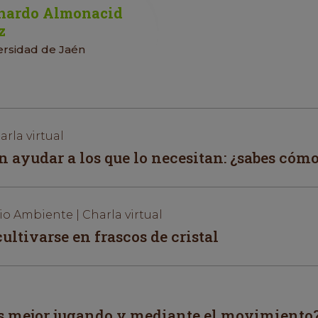
nardo Almonacid
z
ersidad de Jaén
rla virtual
n ayudar a los que lo necesitan: ¿sabes cóm
o Ambiente | Charla virtual
ultivarse en frascos de cristal
l
 mejor jugando y mediante el movimiento?