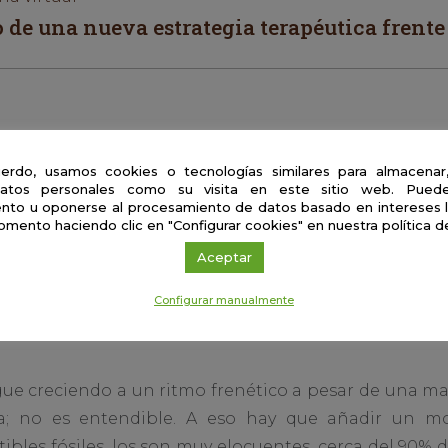
o de una nueva estrategia terapéutica frente 
l
scuela de magia del mundo; una Educación
erdo, usamos cookies o tecnologías similares para almacenar
atos personales como su visita en este sitio web. Puede
nto u oponerse al procesamiento de datos basado en intereses 
omento haciendo clic en "Configurar cookies" en nuestra política d
rla virtual
Aceptar
sente apostar por un desarrollo descarboniza
Configurar manualmente
s
ue creciendo a un ritmo frenético a pesar de una ma
cia; no es entendible. A eso hay que añadir un m
bles fósiles, los son muy elocuentes, cerca del 90% 