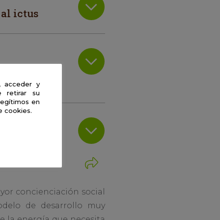
al ictus
 diferente
, acceder y
 retirar su
legítimos en
e cookies.
do?
yor concienciación social
odelo de desarrollo muy
de la energía que necesita