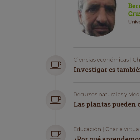
Ber
Cru
Univ
Ciencias económicas | Cha
Investigar es tambié
Recursos naturales y Medi
Las plantas pueden c
Educación | Charla virtua
¿Por qué aprendemos