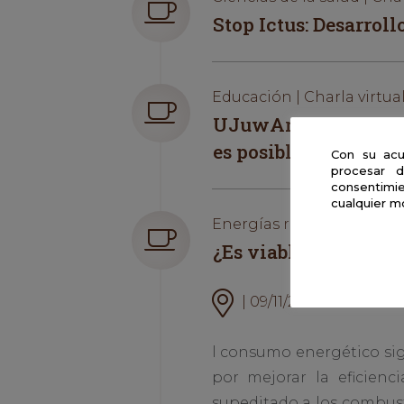
Stop Ictus: Desarroll
Educación | Charla virtua
UJuwArts la mayor e
es posible.
Con su acu
procesar d
consentimie
cualquier m
Energías renovables | Cha
¿Es viable en el pre
| 09/11/2020 10:30 hora
l consumo energético sig
por mejorar la eficien
supeditado a los combusti