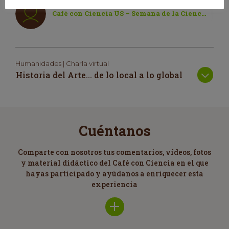
Café con Ciencia US – Semana de la Ciencia 2020
Humanidades | Charla virtual
Historia del Arte… de lo local a lo global
Cuéntanos
Comparte con nosotros tus comentarios, vídeos, fotos
y material didáctico del Café con Ciencia en el que
hayas participado y ayúdanos a enriquecer esta
experiencia