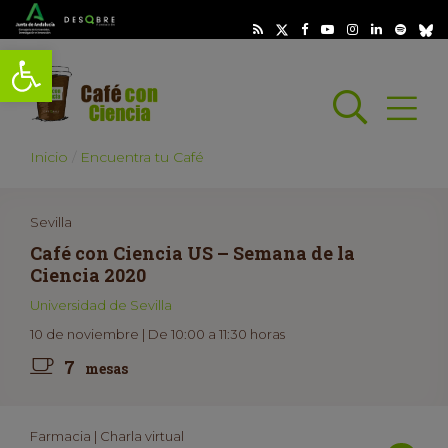
Abrir barra de herramientas
Busc
Abrir
scar
Inicio
Encuentra tu Café
Sevilla
Café con Ciencia US – Semana de la
Ciencia 2020
Universidad de Sevilla
10 de noviembre | De 10:00 a 11:30 horas
7
mesas
Farmacia | Charla virtual