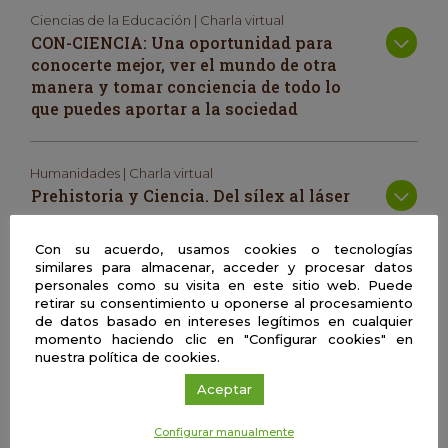
Ciencias de la Educación | Charla virtual
CON-CIENCIA: Una oportunidad para
conocerte mejor, ver el mundo de otra
manera y tomar conciencia de todo lo
que puedes aportar a la sociedad
Humanidades | Charla virtual
Prehistoria y Ciencia. Del sílex al láser
| 05/11/2020 11:00 a 13:00 horas
Con su acuerdo, usamos cookies o tecnologías
similares para almacenar, acceder y procesar datos
personales como su visita en este sitio web. Puede
retirar su consentimiento u oponerse al procesamiento
de datos basado en intereses legítimos en cualquier
Doble taller práctico dónde descubriremos cómo se
momento haciendo clic en "Configurar cookies" en
elaboraban las herramientas más cortantes de la Prehistoria,
nuestra política de cookies.
a la vez que observaremos y aprenderemos las últimas
técnicas de análisis láser que se emplean en el estudio de
Aceptar
este campo.
Configurar manualmente