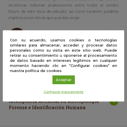
etcéteras. Además analizaremos entre todxs el rumbo
futuro de este área de estudio, así como también posibles
implicaciones éticas que puedan surgir.
Rocío Romero Zaliz
Universidad de Granada
Con su acuerdo, usamos cookies o tecnologías
similares para almacenar, acceder y procesar datos
personales como su visita en este sitio web. Puede
retirar su consentimiento u oponerse al procesamiento
de datos basado en intereses legítimos en cualquier
| Presencial
momento haciendo clic en "Configurar cookies" en
IMAIapp un modelo inteligente para la
nuestra política de cookies.
protección de nuestros bosques
Aceptar
Configurar manualmente
| Presencial
Inteligencia Artificial en Antropología
Forense e Identificación Humana