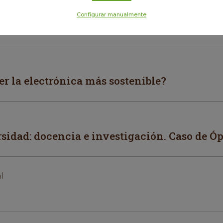
Configurar manualmente
or descubrir
 la electrónica más sostenible?
rsidad: docencia e investigación. Caso de Óp
l