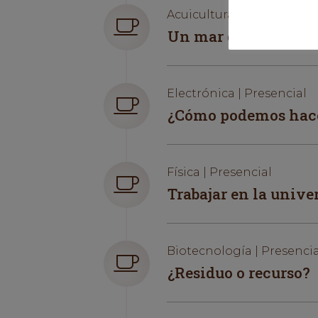
Acuicultura | Presencial
Un mar de ciencia p
Electrónica | Presencial
¿Cómo podemos hacer
Física | Presencial
Trabajar en la unive
Biotecnología | Presencia
¿Residuo o recurso?