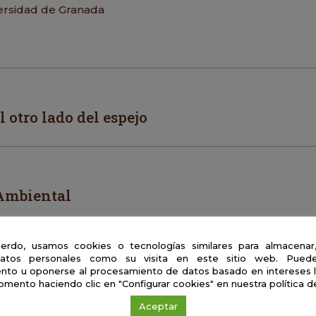
ersidad de Granada
 otro lado del espejo
Ambiental
erdo, usamos cookies o tecnologías similares para almacenar
atos personales como su visita en este sitio web. Puede
ias patógenas. ¡Es la guerra!
nto u oponerse al procesamiento de datos basado en intereses 
omento haciendo clic en "Configurar cookies" en nuestra política d
Aceptar