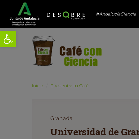
#AndalucíaCiencia
Abrir barra de herramientas
Inicio
Encuentra tu Café
Granada
Universidad de Gran