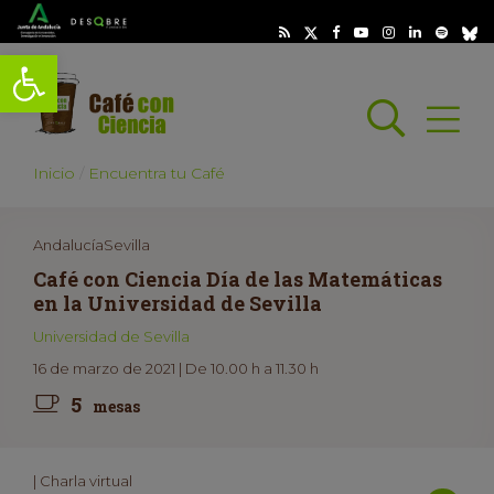
Abrir barra de herramientas
Busc
Abrir
scar
Inicio
Encuentra tu Café
AndalucíaSevilla
Café con Ciencia Día de las Matemáticas
en la Universidad de Sevilla
Universidad de Sevilla
16 de marzo de 2021 | De 10.00 h a 11.30 h
5
mesas
| Charla virtual