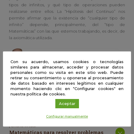
tipos de infinitos, y qué tipo de operaciones pueden
realizarse entre ellos. La “Hipótesis del Continuo” nos
permite afirmar que la existencia de “cualquier tipo de
infinito” depende, principalmente, del “tipo de
Matemáticas” con las que estemos trabajando, es decir, de
la axiomática utilizada.
Pablo José Gerlach Mena
Universidad de Sevilla
Con su acuerdo, usamos cookies o tecnologías
similares para almacenar, acceder y procesar datos
personales como su visita en este sitio web. Puede
retirar su consentimiento u oponerse al procesamiento
de datos basado en intereses legítimos en cualquier
| Charla virtual
momento haciendo clic en "Configurar cookies" en
¿Cómo conseguir que una iniciativa de
nuestra política de cookies.
negocio se convierta en una realidad?
Aceptar
Las matemáticas y mi startup
Configurar manualmente
| Charla virtual
Matemáticas para resolver problemas