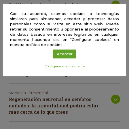
La Historia vista a través de la
contabilidad y viceversa
Con su acuerdo, usamos cookies o tecnologías
similares para almacenar, acceder y procesar datos
personales como su visita en este sitio web. Puede
retirar su consentimiento u oponerse al procesamiento
Biología | Presencial
de datos basado en intereses legítimos en cualquier
Medicina personalizada y nuevas
momento haciendo clic en "Configurar cookies" en
tecnologías: ¿qué es? ¿existe ya?
nuestra política de cookies.
Aceptar
Psicología | Presencial
Configurar manualmente
Comenzando la carrera como
investigador en Psicología
Medicina | Presencial
Regeneración neuronal en cerebros
dañados: la inmortalidad podría estar
más cerca de lo que crees