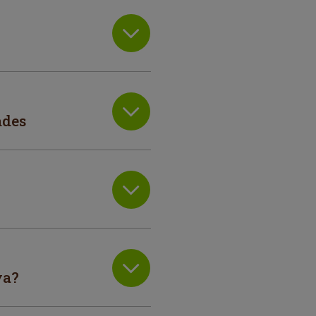
ades
ya?