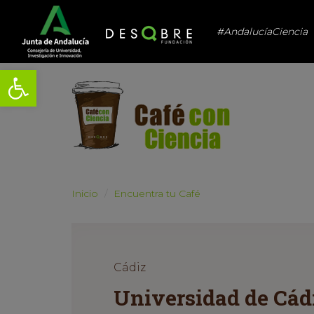
#AndalucíaCiencia
Abrir barra de herramientas
Inicio
Encuentra tu Café
Cádiz
Universidad de Cádi