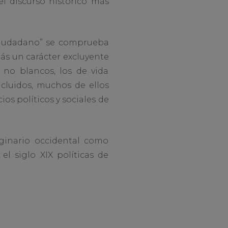
l discurso histórico más
“ciudadano” se comprueba
más un carácter excluyente
s no blancos, los de vida
cluidos, muchos de ellos
os políticos y sociales de
ginario occidental como
el siglo XIX políticas de