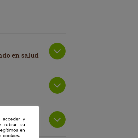
ndo en salud
, acceder y
 retirar su
legítimos en
e cookies.