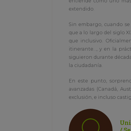
entiende como uno más d
extendido.
Sin embargo, cuando se 
que a lo largo del siglo 
que inclusivo. Oficialme
itinerante…, y en la pr
siguieron durante décadas
la ciudadanía.
En este punto, sorpren
avanzadas (Canadá, Austr
exclusión, e incluso cast
Uni
/ S