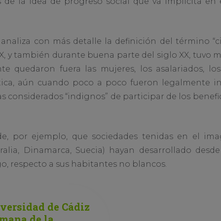
e la idea de progreso social que va implícita en e
analiza con más detalle la definición del término 
XIX, y también durante buena parte del siglo XX, tuvo 
nte quedaron fuera las mujeres, los asalariados, lo
áctica, aún cuando poco a poco fueron legalmente in
 considerados “indignos” de participar de los benefici
de, por ejemplo, que sociedades tenidas en el ima
alia, Dinamarca, Suecia) hayan desarrollado desde 
igo, respecto a sus habitantes no blancos.
versidad de Cádiz
emana de la