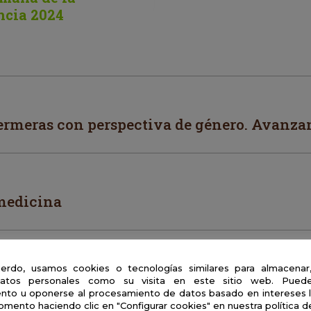
ncia 2024
ermeras con perspectiva de género. Avanza
 medicina
erdo, usamos cookies o tecnologías similares para almacenar
nuevas formas de estudiar el pasado
atos personales como su visita en este sitio web. Puede
nto u oponerse al procesamiento de datos basado en intereses 
omento haciendo clic en "Configurar cookies" en nuestra política d