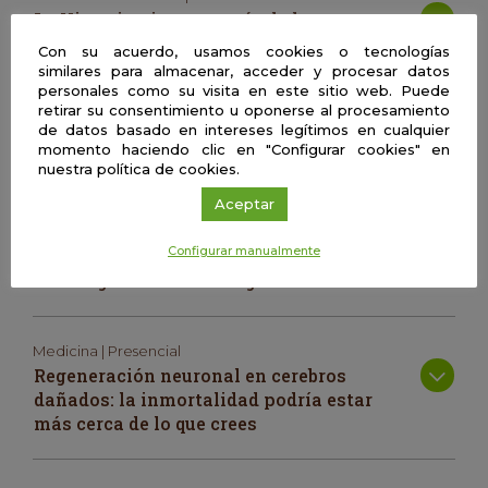
La Historia vista a través de la
contabilidad y viceversa
Con su acuerdo, usamos cookies o tecnologías
similares para almacenar, acceder y procesar datos
personales como su visita en este sitio web. Puede
retirar su consentimiento u oponerse al procesamiento
Biología | Presencial
de datos basado en intereses legítimos en cualquier
Medicina personalizada y nuevas
momento haciendo clic en "Configurar cookies" en
tecnologías: ¿qué es? ¿existe ya?
nuestra política de cookies.
Aceptar
Psicología | Presencial
Configurar manualmente
Comenzando la carrera como
investigador en Psicología
Medicina | Presencial
Regeneración neuronal en cerebros
dañados: la inmortalidad podría estar
más cerca de lo que crees