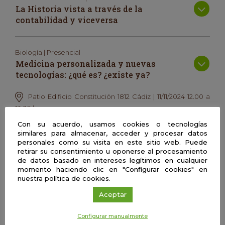
La Historia vista a través de la
contabilidad y viceversa
Biología | Presencial
Medicina personalizada y nuevas
tecnologías: ¿qué es? ¿existe ya?
Patio Edificio Constitución 1812 Cádiz | 11/11/2024 12.00 a
13.30 horas
Con su acuerdo, usamos cookies o tecnologías
similares para almacenar, acceder y procesar datos
personales como su visita en este sitio web. Puede
Avances tecnológicos recientes nos han permitido avanzar
retirar su consentimiento u oponerse al procesamiento
hacia una medicina personalizada pero… ¿en qué consiste?
de datos basado en intereses legítimos en cualquier
momento haciendo clic en "Configurar cookies" en
¿Cuáles son algunos de esos avances? ¿Es ya una realidad la
nuestra política de cookies.
medicina personalizada? Intentaremos responder a estas
preguntas y nos centraremos en dos avances tecnológicos
Aceptar
importantes que han dado un impulso a la medicina actual:
la secuenciación de transcriptoma de célula única y la
Configurar manualmente