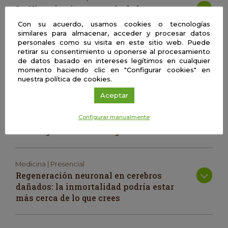
La Historia vista a través de la
contabilidad y viceversa
Con su acuerdo, usamos cookies o tecnologías
similares para almacenar, acceder y procesar datos
personales como su visita en este sitio web. Puede
retirar su consentimiento u oponerse al procesamiento
Biología | Presencial
de datos basado en intereses legítimos en cualquier
Medicina personalizada y nuevas
momento haciendo clic en "Configurar cookies" en
tecnologías: ¿qué es? ¿existe ya?
nuestra política de cookies.
Aceptar
Psicología | Presencial
Configurar manualmente
Comenzando la carrera como
investigador en Psicología
Medicina | Presencial
Regeneración neuronal en cerebros
dañados: la inmortalidad podría estar
más cerca de lo que crees