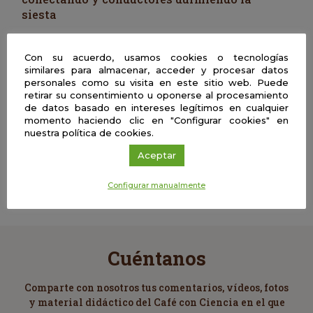
siesta
Con su acuerdo, usamos cookies o tecnologías
| Presencial
similares para almacenar, acceder y procesar datos
Un café con Interfaces: Vulnerabilidad
personales como su visita en este sitio web. Puede
Digital
retirar su consentimiento u oponerse al procesamiento
de datos basado en intereses legítimos en cualquier
momento haciendo clic en "Configurar cookies" en
nuestra política de cookies.
| Presencial
Superman y Batman en español.
Aceptar
Primeras traducciones de los
superhéroes
Configurar manualmente
Cuéntanos
Comparte con nosotros tus comentarios, vídeos, fotos
y material didáctico del Café con Ciencia en el que